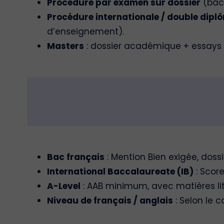
Procédure par examen sur dossier
(bach
Procédure internationale / double dipl
d’enseignement).
Masters
: dossier académique + essays + 
Bac français
: Mention Bien exigée, doss
International Baccalaureate (IB)
: Scor
A-Level
: AAB minimum, avec matières litt
Niveau de français / anglais
: Selon le c