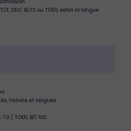
’admission.
CF, DELF, IELTS ou TOEFL selon la langue
es.
s, histoire et langues.
.0 / TOEFL iBT 100.