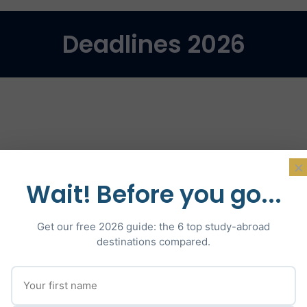
Deadlines 2026
×
Wait! Before you go...
Get our free 2026 guide: the 6 top study-abroad
destinations compared.
Le dossier de candidatur