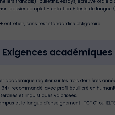
eliers français) : bulletins, essays, épreuve orale d
ôme
: dossier complet + entretien + tests de langue (T
entretien, sans test standardisé obligatoire.
Exigences académiques
ier académique régulier sur les trois dernières anné
e 34+ recommandé, avec profil équilibré en humanité
éraires et linguistiques valorisées.
ampus et la langue d’enseignement : TCF C1 ou IELTS 7